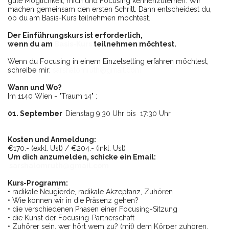
gute Möglichkeit, mich und Focusing kennenzulernen. Wir
machen gemeinsam den ersten Schritt. Dann entscheidest du,
ob du am Basis-Kurs teilnehmen möchtest.
Der Einführungskurs ist erforderlich,
wenn du am
Basis-Kurs
teilnehmen möchtest.
Wenn du Focusing in einem Einzelsetting erfahren möchtest,
schreibe mir:
sarshalomruth@gmail.com
Wann und Wo?
Im 1140 Wien - "Traum 14" :
01. September
Dienstag 9:30 Uhr bis 17:30 Uhr
Kosten und Anmeldung:
€170.- (exkl. Ust) / €204.- (inkl. Ust)
Um dich anzumelden, schicke ein Email:
sarshalomruth@gmail.com
Kurs-Programm:
• radikale Neugierde, radikale Akzeptanz, Zuhören
• Wie können wir in die Präsenz gehen?
• die verschiedenen Phasen einer Focusing-Sitzung
• die Kunst der Focusing-Partnerschaft
• Zuhörer sein, wer hört wem zu? (mit) dem Körper zuhören,