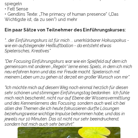
spiegeln
• Felt Sense
• Gendlins Texte: „The primacy of human presence” („Das
Wichtigste ist, da zu sein”) und mehr
Ein paar Sätze von Teilnehmer des Einführungskurses:
"...der Einführungskurs ist für mich ... unerklärbarer Hokuspokus -
wie ein aufsteigender Heißluftballon - da entsteht etwas
Spielerisches, Kreatives”
"Der Focusing Einführungskurs war wie ein Spielfeld auf dem ich
gemeinsam mit anderen „Regeln“ lerne eines Spiels, in dem ich mich
neu erfahren kann und das mir Freude macht. Spielerisch mit
meinem Leben um zu gehen ist derzeit ein großer Wunsch von mir".
"Ich möchte mich auf diesem Weg noch einmal herzlich für diesen
sehr schönen und stimmigen Einführungstag bedanken. Ich fühle
mich reich beschenkt, nicht nur auf Ebene der Wissensvermittlung
und des Kennenlernens des Focusing, sondern auch weil ich bei
allen drei Themen die ich heute fokussieren durfte Lösungen
beziehungsweise wichtige Impulse bekommen habe, und das in
jeweils nur 10 Minuten. Das ist nicht nur sehr beeindruckend,
sondern hat mich auch sehr berührt".